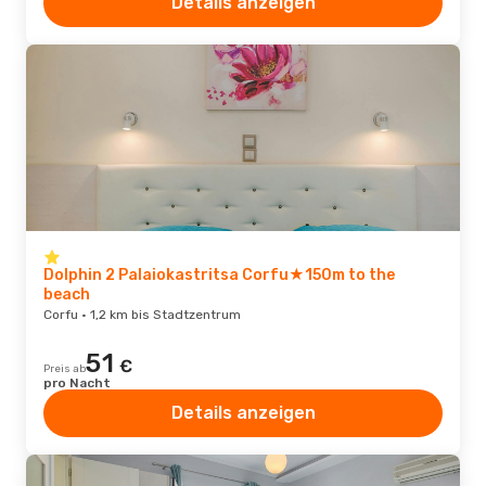
Details anzeigen
Dolphin 2 Palaiokastritsa Corfu★150m to the
beach
Corfu · 1,2 km bis Stadtzentrum
51
€
Preis ab
pro Nacht
Details anzeigen