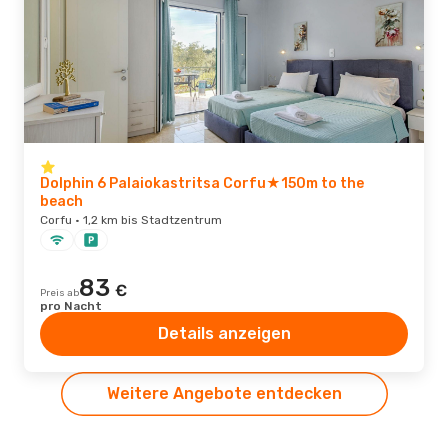
Dolphin 6 Palaiokastritsa Corfu★150m to the
beach
Corfu · 1,2 km bis Stadtzentrum
83
€
Preis ab
pro Nacht
Details anzeigen
Weitere Angebote entdecken