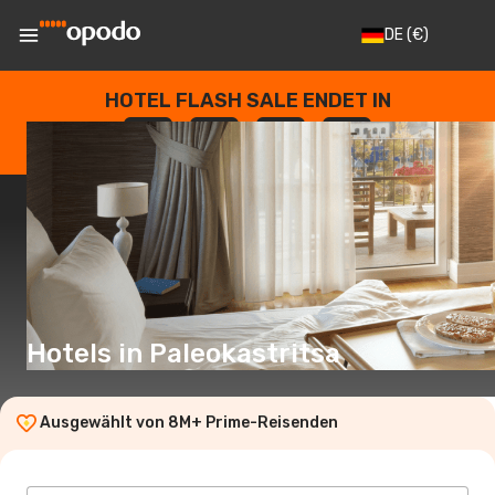
DE
(€)
HOTEL FLASH SALE ENDET IN
--
:
--
:
--
:
--
TAGE
STUNDEN
MINUTEN
SEKUNDEN
Hotels in Paleokastritsa
Ausgewählt von 8M+ Prime-Reisenden