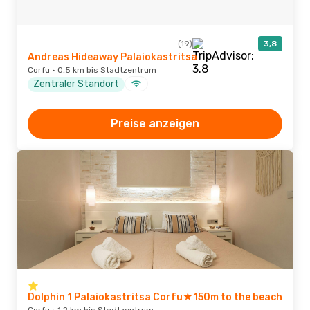
(19)
3,8
Andreas Hideaway Palaiokastritsa
Corfu · 0,5 km bis Stadtzentrum
Zentraler Standort
Preise anzeigen
Dolphin 1 Palaiokastritsa Corfu★150m to the beach