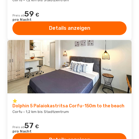
Corfu · 1,2 km bis Stadtzentrum
59
€
Preis ab
pro Nacht
Details anzeigen
Dolphin 5 Palaiokastritsa Corfu-150m to the beach
Corfu · 1,2 km bis Stadtzentrum
57
€
Preis ab
pro Nacht