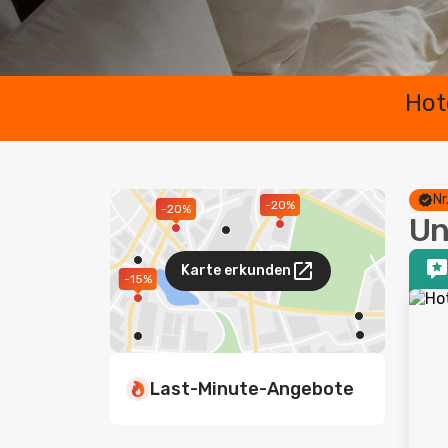
Hot
Nr
-20%
-20%
Un
Karte erkunden
-15%
Last-Minute-Angebote