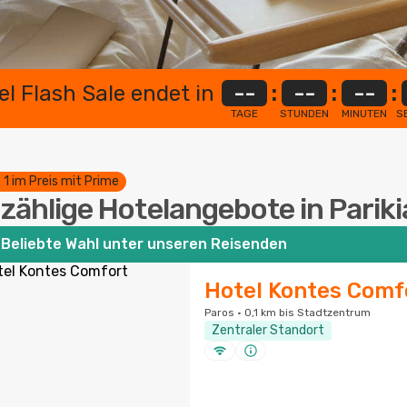
el Flash Sale endet in
--
:
--
:
--
:
TAGE
STUNDEN
MINUTEN
S
. 1 im Preis mit Prime
zählige Hotelangebote in Pariki
Beliebte Wahl unter unseren Reisenden
Hotel Kontes Comf
Paros · 0,1 km bis Stadtzentrum
Zentraler Standort