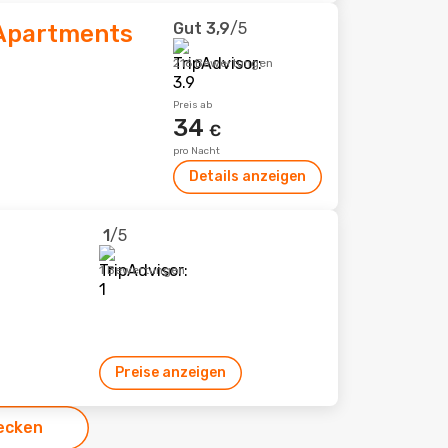
Gut
3,9
/5
 Apartments
216 Bewertungen
Preis ab
34
€
pro Nacht
Details anzeigen
1
/5
1 Bewertungen
Preise anzeigen
ecken