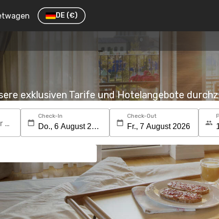
etwagen
DE
(€)
nsere exklusiven Tarife und Hotelangebote durc
Check-In
Check-Out
Suchen Sie nach einem Reiseziel oder Hotel