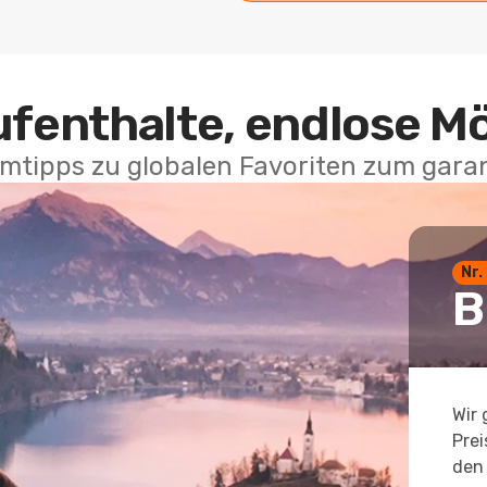
ufenthalte, endlose M
mtipps zu globalen Favoriten zum garan
Nr.
B
Wir 
Prei
den 