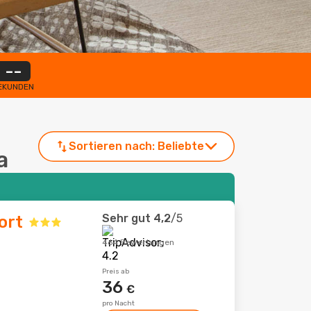
--
EKUNDEN
Sortieren nach:
Beliebte
a
Sehr gut
4,2
/5
ort
464 Bewertungen
Preis ab
36
€
pro Nacht