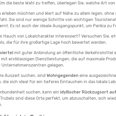
m die beste Wahl zu treffen, überlegen Sie, welche Art von
ia erleben möchten und Wert auf Nähe zu allem legen, ohne
Wahl. Sie sind nur wenige Schritte von wichtigen Touristen
nt. Es ist auch der ideale Ausgangspunkt, um Parikia zu F
em Hauch von Lokalcharakter interessiert? Versuchen Sie, e
ls, die für ihre großartige Lage hoch bewertet werden.
iertel
mit guter Anbindung an öffentliche Verkehrsmittel e
it erstklassigen Dienstleistungen, die auf maximale Produk
er Unternehmenszentren gelegen.
re Auszeit suchen, sind
Wohngegenden
eine ausgezeichnet
ie sich ideal für ein tieferes Eintauchen in das lokale Le
erbundenheit suchen, kann ein
idyllischer Rückzugsort au
 Trubels sind diese Orte perfekt, um abzuschalten, sich wie
.