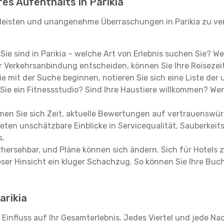
res Aufenthalts in Parikia
leisten und unangenehme Überraschungen in Parikia zu ver
, Sie sind in Parikia – welche Art von Erlebnis suchen Sie? 
 Verkehrsanbindung entscheiden, können Sie Ihre Reisezeit
e mit der Suche beginnen, notieren Sie sich eine Liste der
Sie ein Fitnessstudio? Sind Ihre Haustiere willkommen? Wenn
en Sie sich Zeit, aktuelle Bewertungen auf vertrauenswürd
ieten unschätzbare Einblicke in Servicequalität, Sauberke
s.
hersehbar, und Pläne können sich ändern. Sich für Hotels z
 dieser Hinsicht ein kluger Schachzug. So können Sie Ihre
arikia
n Einfluss auf Ihr Gesamterlebnis. Jedes Viertel und jede N