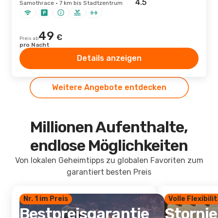
Samothrace · 7 km bis Stadtzentrum
49
€
Preis ab
pro Nacht
Details anzeigen
Weitere Angebote entdecken
Millionen Aufenthalte,
endlose Möglichkeiten
Von lokalen Geheimtipps zu globalen Favoriten zum
garantiert besten Preis
Nr. 1 im Preis
Volle Flexibili
Bestpreisgarantie
Storni