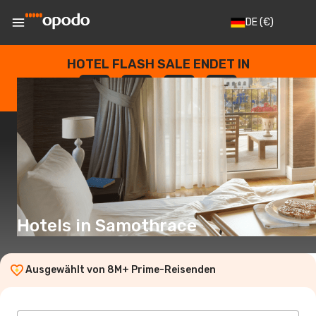
DE
(€)
HOTEL FLASH SALE ENDET IN
--
:
--
:
--
:
--
TAGE
STUNDEN
MINUTEN
SEKUNDEN
Hotels in Samothrace
Ausgewählt von 8M+ Prime-Reisenden