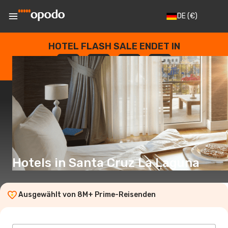
DE
(€)
HOTEL FLASH SALE ENDET IN
--
:
--
:
--
:
--
TAGE
STUNDEN
MINUTEN
SEKUNDEN
Hotels in Santa Cruz La Laguna
Ausgewählt von 8M+ Prime-Reisenden