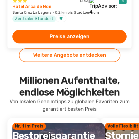
(282)
4
Hotel Arca de Noe
Santa Cruz La Laguna · 0,2 km bis Stadtzentrum
Zentraler Standort
Preise anzeigen
Weitere Angebote entdecken
Millionen Aufenthalte,
endlose Möglichkeiten
Von lokalen Geheimtipps zu globalen Favoriten zum
garantiert besten Preis
Nr. 1 im Preis
Volle Flexibili
Bestpreisgarantie
Storni