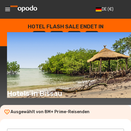
DE
(€)
HOTEL FLASH SALE ENDET IN
--
:
--
:
--
:
--
TAGE
STUNDEN
MINUTEN
SEKUNDEN
Hotels in Bissau
Ausgewählt von 8M+ Prime-Reisenden