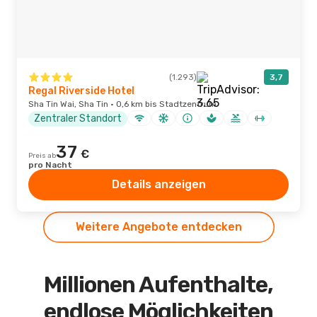
(1.293)
3,7
Regal Riverside Hotel
Sha Tin Wai, Sha Tin · 0,6 km bis Stadtzentrum
Zentraler Standort
37
€
Preis ab
pro Nacht
Details anzeigen
Weitere Angebote entdecken
Millionen Aufenthalte,
endlose Möglichkeiten