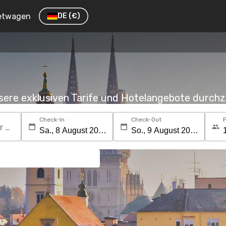
etwagen
DE
(€)
nsere exklusiven Tarife und Hotelangebote durc
Check-In
Check-Out
Suchen Sie nach einem Reiseziel oder Hotel