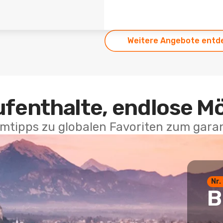
Weitere Angebote entd
ufenthalte, endlose M
mtipps zu globalen Favoriten zum garan
Nr.
B