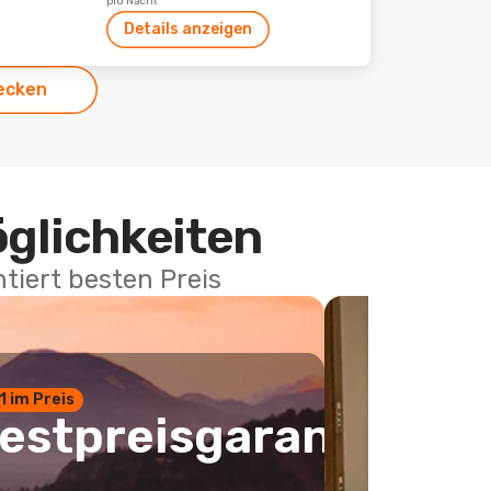
pro Nacht
Details anzeigen
ecken
öglichkeiten
tiert besten Preis
 1 im Preis
estpreisgarantie