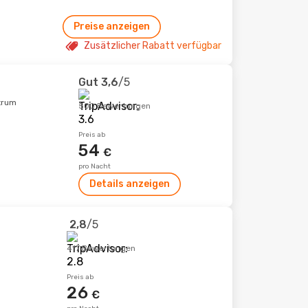
Preise anzeigen
Zusätzlicher Rabatt verfügbar
Gut
3,6
/5
trum
500 Bewertungen
Preis ab
54
€
pro Nacht
Details anzeigen
2,8
/5
417 Bewertungen
Preis ab
26
€