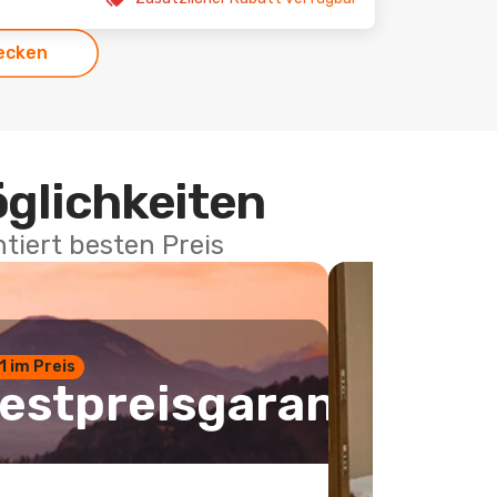
ecken
öglichkeiten
tiert besten Preis
 1 im Preis
estpreisgarantie