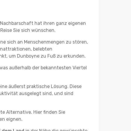
e Nachbarschaft hat ihren ganz eigenen
 Reise Sie sich wünschen.
ohne sich an Menschenmengen zu stören,
enattraktionen, belebten
nkt, um Dunboyne zu Fuß zu erkunden.
twas außerhalb der bekanntesten Viertel
ine äußerst praktische Lösung. Diese
tivität ausgelegt sind, und sind
e Alternative. Hier finden Sie
ben eignen.
f dem Land
in der Nähe die gewünschte