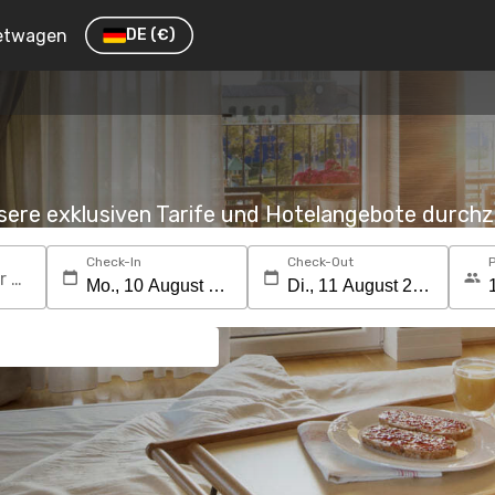
etwagen
DE
(€)
nsere exklusiven Tarife und Hotelangebote durc
Check-In
Check-Out
Suchen Sie nach einem Reiseziel oder Hotel