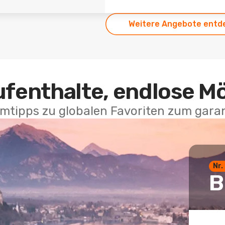
Weitere Angebote entd
ufenthalte, endlose M
mtipps zu globalen Favoriten zum garan
Nr.
B