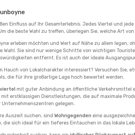
 Dunboyne
en Einfluss auf Ihr Gesamterlebnis. Jedes Viertel und jed
m die beste Wahl zu treffen, überlegen Sie, welche Art von
oyne erleben möchten und Wert auf Nähe zu allem legen, 
te Wahl. Sie sind nur wenige Schritte von wichtigen Tourist
ürdigkeiten entfernt. Es ist auch der ideale Ausgangspu
em Hauch von Lokalcharakter interessiert? Versuchen Sie, e
ls, die für ihre großartige Lage hoch bewertet werden.
iertel
mit guter Anbindung an öffentliche Verkehrsmittel e
it erstklassigen Dienstleistungen, die auf maximale Produk
er Unternehmenszentren gelegen.
re Auszeit suchen, sind
Wohngegenden
eine ausgezeichnet
ie sich ideal für ein tieferes Eintauchen in das lokale Le
erbundenheit suchen, kann ein
idyllischer Rückzugsort au