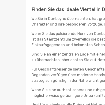
Finden Sie das ideale Viertel in
Wo Sie in Dunboyne übernachten, hat groß
Charakter und ihre besonderen Vorzüge. U
Wenn Sie das pulsierende Herz von Dunb
ist das
Stadtzentrum
zweifellos die bes
Einkaufsgegenden und bekannten Sehensw
Sind Sie an einer zentralen Lage mit ein
zu übernachten, aber achten Sie auf Hote
Für Geschäftsreisende bieten
Geschäftsv
Gegenden verfügen über moderne Hotels m
strategisch günstig in der Nähe wichtig
Wenn Sie eine authentischere und ruhige
möglicherweise geräumigere Unterkünfte, d
Und für diejenigen, die Ruhe und Naturv