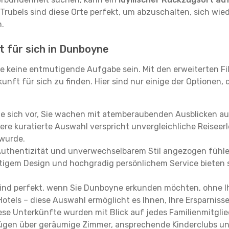
 Trubels sind diese Orte perfekt, um abzuschalten, sich wie
.
t für sich in Dunboyne
e keine entmutigende Aufgabe sein. Mit den erweiterten Fi
kunft für sich zu finden. Hier sind nur einige der Optionen,
ie sich vor, Sie wachen mit atemberaubenden Ausblicken a
re kuratierte Auswahl verspricht unvergleichliche Reiseerle
 wurde.
Authentizität und unverwechselbarem Stil angezogen fühle
rtigem Design und hochgradig persönlichem Service bieten s
ind perfekt, wenn Sie Dunboyne erkunden möchten, ohne I
Hotels – diese Auswahl ermöglicht es Ihnen, Ihre Ersparnis
se Unterkünfte wurden mit Blick auf jedes Familienmitglied
rfügen über geräumige Zimmer, ansprechende Kinderclubs und