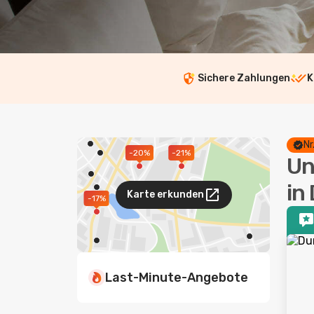
Sichere Zahlungen
K
Nr
-21%
-20%
Un
in
Karte erkunden
-17%
Last-Minute-Angebote