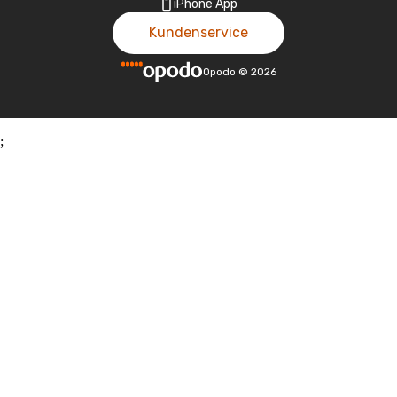
iPhone App
Kundenservice
Opodo
©
2026
;