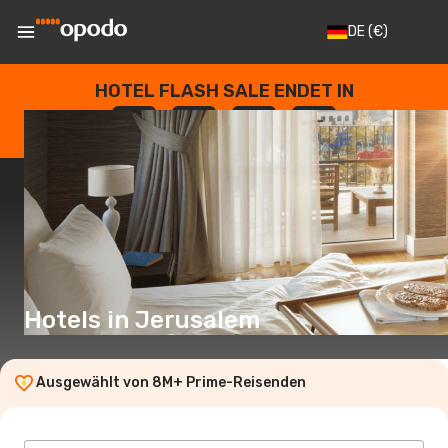
DE
(€)
HOTEL FLASH SALE ENDET IN
--
:
--
:
--
:
--
TAGE
STUNDEN
MINUTEN
SEKUNDEN
Hotels in Jerusalem
Ausgewählt von 8M+ Prime-Reisenden