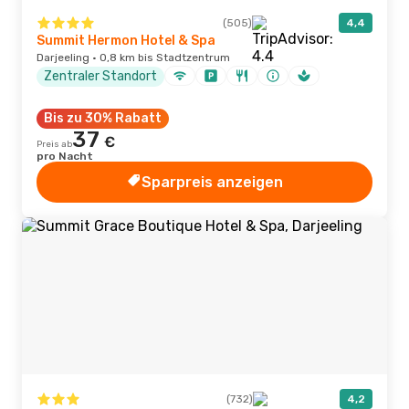
(505)
4,4
Summit Hermon Hotel & Spa
Darjeeling · 0,8 km bis Stadtzentrum
Zentraler Standort
Bis zu 30% Rabatt
37
€
Preis ab
pro Nacht
Sparpreis anzeigen
(732)
4,2