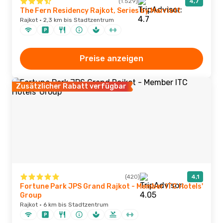
(1.529)
4,7
The Fern Residency Rajkot, Series by Marriott
Rajkot · 2,3 km bis Stadtzentrum
Preise anzeigen
Zusätzlicher Rabatt verfügbar
(420)
4,1
Fortune Park JPS Grand Rajkot - Member ITC Hotels'
Group
Rajkot · 6 km bis Stadtzentrum