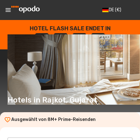
DE
(€)
HOTEL FLASH SALE ENDET IN
--
:
--
:
--
:
--
TAGE
STUNDEN
MINUTEN
SEKUNDEN
Hotels in Rajkot, Gujarat
Ausgewählt von 8M+ Prime-Reisenden