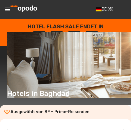
DE
(€)
HOTEL FLASH SALE ENDET IN
--
:
--
:
--
:
--
TAGE
STUNDEN
MINUTEN
SEKUNDEN
Hotels in Baghdad
Ausgewählt von 8M+ Prime-Reisenden