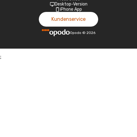
Desktop-Version
iPhone App
Kundenservice
Opodo
©
2026
;