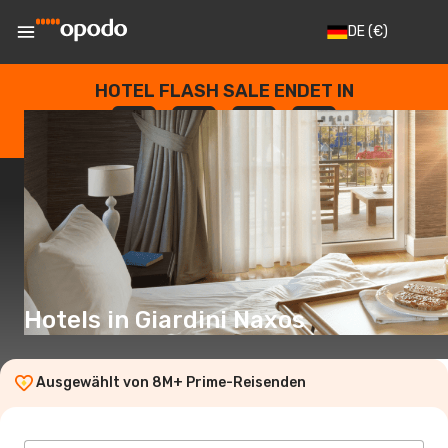
DE
(€)
HOTEL FLASH SALE ENDET IN
--
:
--
:
--
:
--
TAGE
STUNDEN
MINUTEN
SEKUNDEN
Hotels in Giardini Naxos
Ausgewählt von 8M+ Prime-Reisenden