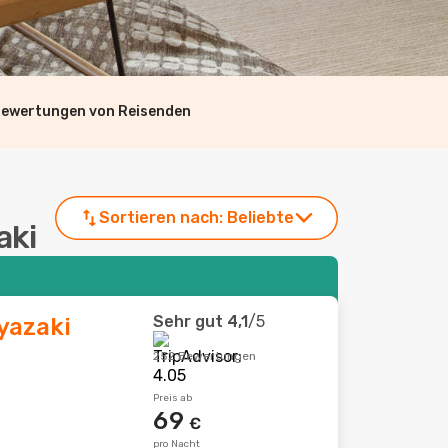
Bewertungen von Reisenden
Sortieren nach:
Beliebte
aki
Sehr gut
4,1
/5
yazaki
252 Bewertungen
Preis ab
69
€
pro Nacht