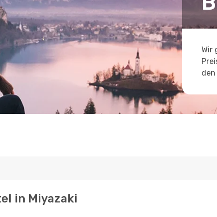
B
Wir 
Prei
den 
el in Miyazaki