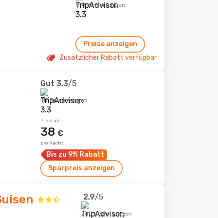
918 Bewertungen
Preise anzeigen
Zusätzlicher Rabatt verfügbar
Gut
3,3
/5
117 Bewertungen
Preis ab
38
€
pro Nacht
Bis zu 9% Rabatt
Sparpreis anzeigen
2,9
/5
Suisen
240 Bewertungen