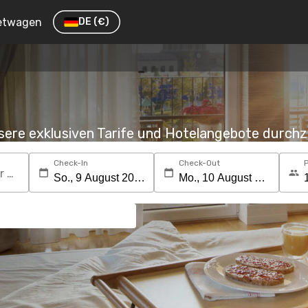
etwagen
DE
(€)
nsere exklusiven Tarife und Hotelangebote durc
Check-In
Check-Out
Suchen Sie nach einem Reiseziel oder Hotel