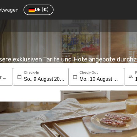
etwagen
DE
(€)
nsere exklusiven Tarife und Hotelangebote durc
Check-In
Check-Out
Suchen Sie nach einem Reiseziel oder Hotel