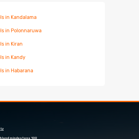
ls in Kandalama
ls in Polonnaruwa
ls in Kiran
ls in Kandy
ls in Habarana
tz
hland mindestens 100