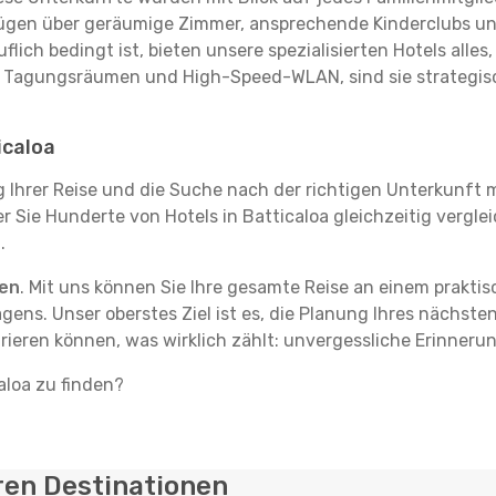
rfügen über geräumige Zimmer, ansprechende Kinderclubs und
flich bedingt ist, bieten unsere spezialisierten Hotels alle
t Tagungsräumen und High-Speed-WLAN, sind sie strategisc
icaloa
g Ihrer Reise und die Suche nach der richtigen Unterkunft m
der Sie Hunderte von Hotels in Batticaloa gleichzeitig vergl
.
ten
. Mit uns können Sie Ihre gesamte Reise an einem prakti
agens. Unser oberstes Ziel ist es, die Planung Ihres nächst
rieren können, was wirklich zählt: unvergessliche Erinnerun
aloa zu finden?
ren Destinationen