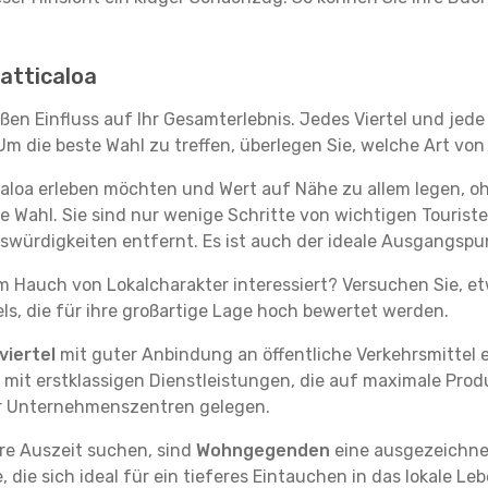
Batticaloa
oßen Einfluss auf Ihr Gesamterlebnis. Jedes Viertel und je
m die beste Wahl zu treffen, überlegen Sie, welche Art von
caloa erleben möchten und Wert auf Nähe zu allem legen, 
te Wahl. Sie sind nur wenige Schritte von wichtigen Tourist
ürdigkeiten entfernt. Es ist auch der ideale Ausgangspun
em Hauch von Lokalcharakter interessiert? Versuchen Sie, e
ls, die für ihre großartige Lage hoch bewertet werden.
iertel
mit guter Anbindung an öffentliche Verkehrsmittel e
it erstklassigen Dienstleistungen, die auf maximale Produk
er Unternehmenszentren gelegen.
re Auszeit suchen, sind
Wohngegenden
eine ausgezeichnet
ie sich ideal für ein tieferes Eintauchen in das lokale Le