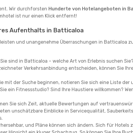
tent. Wir durchforsten
Hunderte von Hotelangeboten in Ba
hotel ist nur einen Klick entfernt!
res Aufenthalts in Batticaloa
leisten und unangenehme Überraschungen in Batticaloa zu
, Sie sind in Batticaloa – welche Art von Erlebnis suchen Si
eichneter Verkehrsanbindung entscheiden, können Sie Ihre 
e mit der Suche beginnen, notieren Sie sich eine Liste der
Sie ein Fitnessstudio? Sind Ihre Haustiere willkommen? Wenn
en Sie sich Zeit, aktuelle Bewertungen auf vertrauenswürd
ieten unschätzbare Einblicke in Servicequalität, Sauberke
s.
hersehbar, und Pläne können sich ändern. Sich für Hotels z
 dieser Hinsicht ein kluger Schachzug. So können Sie Ihre