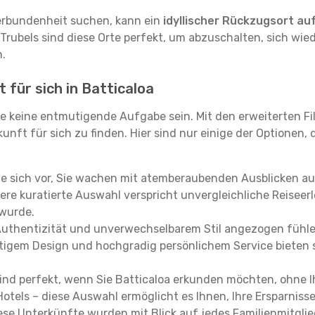
erbundenheit suchen, kann ein
idyllischer Rückzugsort au
 Trubels sind diese Orte perfekt, um abzuschalten, sich wie
.
 für sich in Batticaloa
e keine entmutigende Aufgabe sein. Mit den erweiterten Fi
kunft für sich zu finden. Hier sind nur einige der Optionen,
ie sich vor, Sie wachen mit atemberaubenden Ausblicken a
re kuratierte Auswahl verspricht unvergleichliche Reiseerle
 wurde.
Authentizität und unverwechselbarem Stil angezogen fühle
rtigem Design und hochgradig persönlichem Service bieten s
ind perfekt, wenn Sie Batticaloa erkunden möchten, ohne 
Hotels – diese Auswahl ermöglicht es Ihnen, Ihre Ersparnis
se Unterkünfte wurden mit Blick auf jedes Familienmitglied