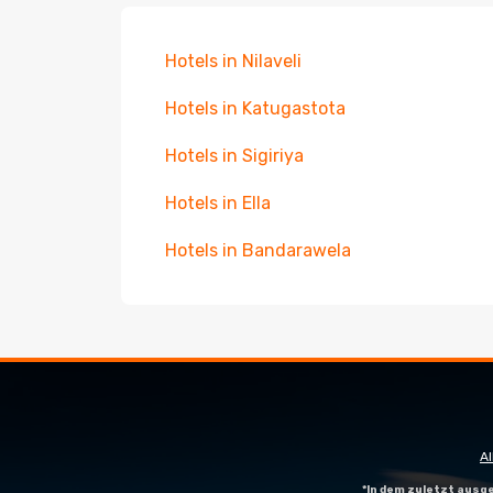
Hotels in Nilaveli
Hotels in Katugastota
Hotels in Sigiriya
Hotels in Ella
Hotels in Bandarawela
A
*In dem zuletzt aus