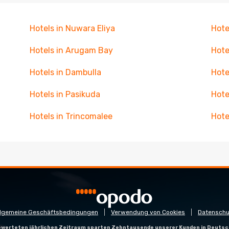
Hotels in Nuwara Eliya
Hote
Hotels in Arugam Bay
Hote
Hotels in Dambulla
Hote
Hotels in Pasikuda
Hote
Hotels in Trincomalee
Hote
llgemeine Geschäftsbedingungen
Verwendung von Cookies
Datenschu
gewerteten jährlichen Zeitraum sparten Zehntausende unserer Kunden in Deutsc