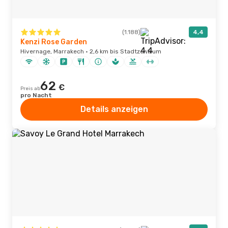
(1.188)
4,4
Kenzi Rose Garden
Hivernage, Marrakech · 2,6 km bis Stadtzentrum
62
€
Preis ab
pro Nacht
Details anzeigen