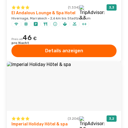
(1.334)
3,3
El Andalous Lounge & Spa Hotel
Hivernage, Marrakech · 2,6 km bis Stadtzentrum
46
€
Preis ab
pro Nacht
Details anzeigen
(3.206)
3,2
Imperial Holiday Hôtel & spa