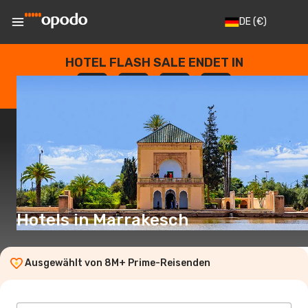
DE
(€)
HOTEL FLASH SALE ENDET IN
--
:
--
:
--
:
--
TAGE
STUNDEN
MINUTEN
SEKUNDEN
Hotels in Marrakesch
Ausgewählt von 8M+ Prime-Reisenden