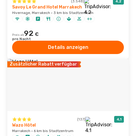
(3.548)
4,2
Savoy Le Grand Hotel Marrakech
Hivernage, Marrakech · 3 km bis Stadtzentrum
92
€
Preis ab
pro Nacht
Details anzeigen
Zusätzlicher Rabatt verfügbar
(137)
4,1
Wazo Hôtel
Marrakech · 6 km bis Stadtzentrum