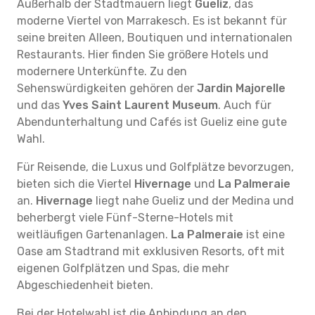
Außerhalb der Stadtmauern liegt
Gueliz
, das
moderne Viertel von Marrakesch. Es ist bekannt für
seine breiten Alleen, Boutiquen und internationalen
Restaurants. Hier finden Sie größere Hotels und
modernere Unterkünfte. Zu den
Sehenswürdigkeiten gehören der
Jardin Majorelle
und das
Yves Saint Laurent Museum
. Auch für
Abendunterhaltung und Cafés ist Gueliz eine gute
Wahl.
Für Reisende, die Luxus und Golfplätze bevorzugen,
bieten sich die Viertel
Hivernage
und
La Palmeraie
an.
Hivernage
liegt nahe Gueliz und der Medina und
beherbergt viele Fünf-Sterne-Hotels mit
weitläufigen Gartenanlagen.
La Palmeraie
ist eine
Oase am Stadtrand mit exklusiven Resorts, oft mit
eigenen Golfplätzen und Spas, die mehr
Abgeschiedenheit bieten.
Bei der Hotelwahl ist die Anbindung an den