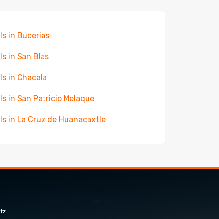
ls in Bucerias
ls in San Blas
ls in Chacala
ls in San Patricio Melaque
ls in La Cruz de Huanacaxtle
tz