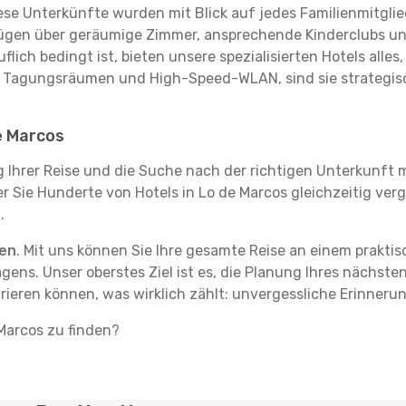
se Unterkünfte wurden mit Blick auf jedes Familienmitglied
rfügen über geräumige Zimmer, ansprechende Kinderclubs und
flich bedingt ist, bieten unsere spezialisierten Hotels alle
t Tagungsräumen und High-Speed-WLAN, sind sie strategisc
e Marcos
g Ihrer Reise und die Suche nach der richtigen Unterkunft m
der Sie Hunderte von Hotels in Lo de Marcos gleichzeitig ve
.
ten
. Mit uns können Sie Ihre gesamte Reise an einem prakti
agens. Unser oberstes Ziel ist es, die Planung Ihres nächst
rieren können, was wirklich zählt: unvergessliche Erinneru
 Marcos zu finden?