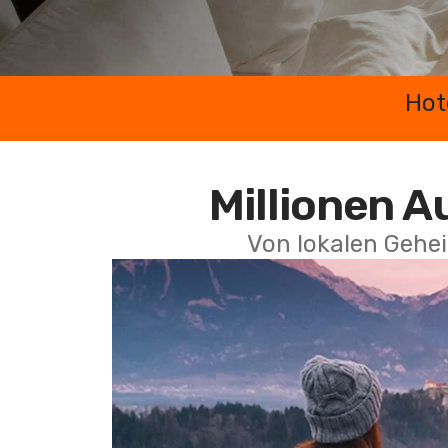
Hot
Millionen A
Von lokalen Gehei