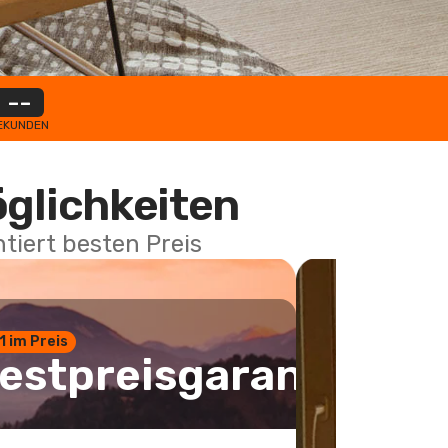
--
EKUNDEN
öglichkeiten
tiert besten Preis
 1 im Preis
estpreisgarantie