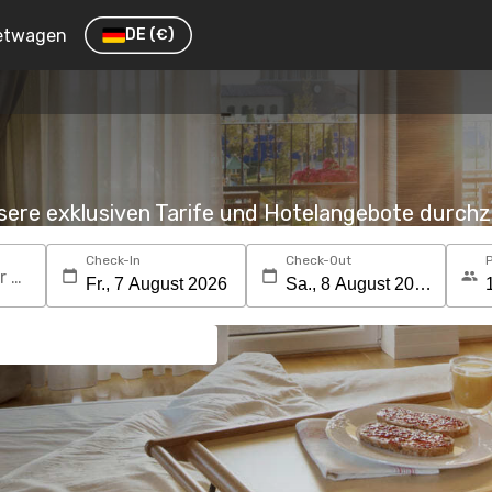
etwagen
DE
(€)
nsere exklusiven Tarife und Hotelangebote durc
Check-In
Check-Out
Suchen Sie nach einem Reiseziel oder Hotel