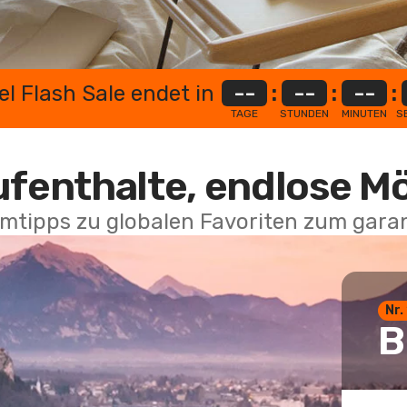
el Flash Sale endet in
--
:
--
:
--
:
TAGE
STUNDEN
MINUTEN
S
ufenthalte, endlose M
mtipps zu globalen Favoriten zum garan
Nr.
B