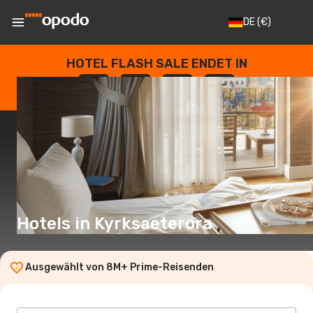
DE
(€)
HOTEL FLASH SALE ENDET IN
--
:
--
:
--
:
--
TAGE
STUNDEN
MINUTEN
SEKUNDEN
Hotels in Kyrksaeterora
Ausgewählt von 8M+ Prime-Reisenden