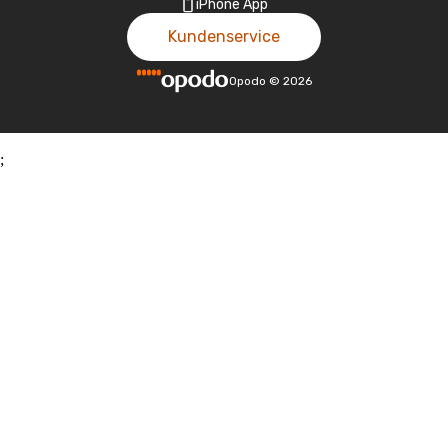
iPhone App
Kundenservice
Opodo
©
2026
;