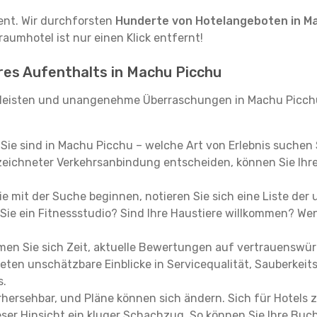
tent. Wir durchforsten
Hunderte von Hotelangeboten in M
raumhotel ist nur einen Klick entfernt!
hres Aufenthalts in Machu Picchu
leisten und unangenehme Überraschungen in Machu Picchu
, Sie sind in Machu Picchu – welche Art von Erlebnis suchen
eichneter Verkehrsanbindung entscheiden, können Sie Ihre 
e mit der Suche beginnen, notieren Sie sich eine Liste der
Sie ein Fitnessstudio? Sind Ihre Haustiere willkommen? Wenn
en Sie sich Zeit, aktuelle Bewertungen auf vertrauenswürd
ieten unschätzbare Einblicke in Servicequalität, Sauberke
s.
hersehbar, und Pläne können sich ändern. Sich für Hotels z
 dieser Hinsicht ein kluger Schachzug. So können Sie Ihre