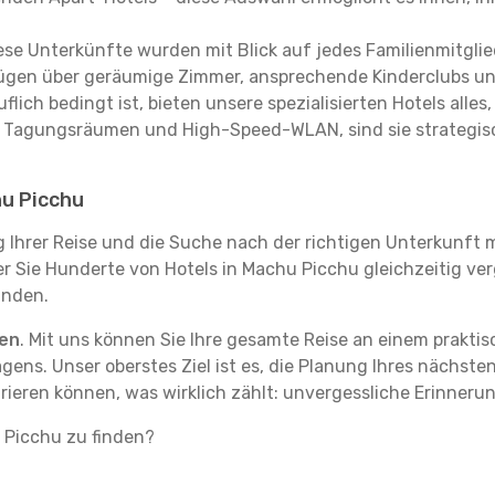
se Unterkünfte wurden mit Blick auf jedes Familienmitglied
rfügen über geräumige Zimmer, ansprechende Kinderclubs und
flich bedingt ist, bieten unsere spezialisierten Hotels alle
t Tagungsräumen und High-Speed-WLAN, sind sie strategisc
hu Picchu
g Ihrer Reise und die Suche nach der richtigen Unterkunft m
der Sie Hunderte von Hotels in Machu Picchu gleichzeitig ve
inden.
ten
. Mit uns können Sie Ihre gesamte Reise an einem prakti
agens. Unser oberstes Ziel ist es, die Planung Ihres nächst
trieren können, was wirklich zählt: unvergessliche Erinner
u Picchu zu finden?