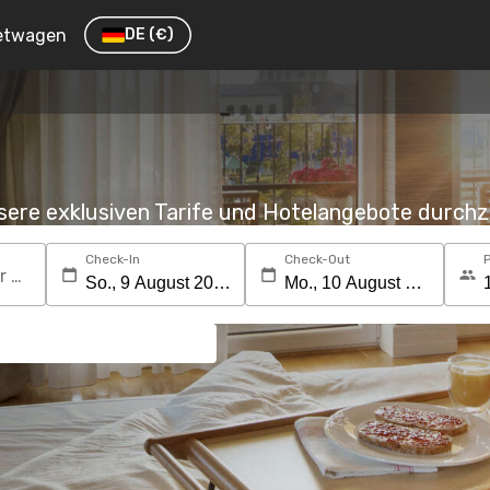
etwagen
DE
(€)
nsere exklusiven Tarife und Hotelangebote durc
Check-In
Check-Out
Suchen Sie nach einem Reiseziel oder Hotel