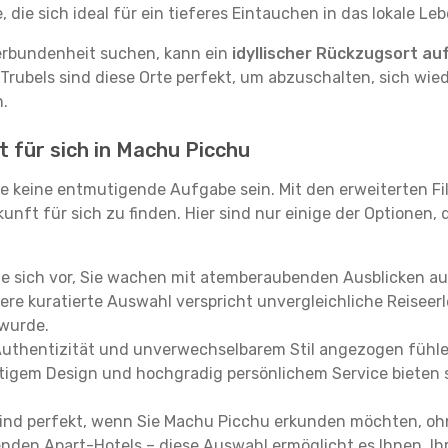
ie sich ideal für ein tieferes Eintauchen in das lokale Le
erbundenheit suchen, kann ein
idyllischer Rückzugsort au
 Trubels sind diese Orte perfekt, um abzuschalten, sich wie
.
t für sich in Machu Picchu
e keine entmutigende Aufgabe sein. Mit den erweiterten Fi
kunft für sich zu finden. Hier sind nur einige der Optionen,
ie sich vor, Sie wachen mit atemberaubenden Ausblicken a
re kuratierte Auswahl verspricht unvergleichliche Reiseerle
 wurde.
Authentizität und unverwechselbarem Stil angezogen fühle
rtigem Design und hochgradig persönlichem Service bieten s
ind perfekt, wenn Sie Machu Picchu erkunden möchten, oh
enden Apart-Hotels – diese Auswahl ermöglicht es Ihnen, Ih