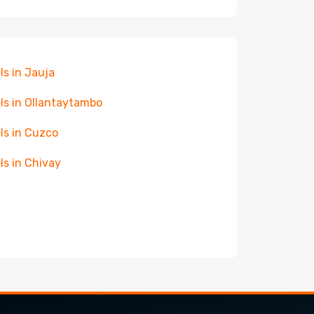
ls in Jauja
ls in Ollantaytambo
ls in Cuzco
ls in Chivay