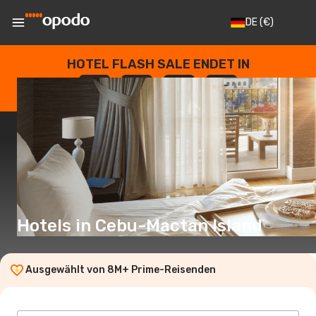
DE
(€)
HOTEL FLASH SALE ENDET IN
--
:
--
:
--
:
--
TAGE
STUNDEN
MINUTEN
SEKUNDEN
Hotels in Cebu-Mactan Island
Ausgewählt von 8M+ Prime-Reisenden