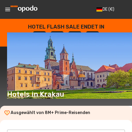
DE
(€)
HOTEL FLASH SALE ENDET IN
--
:
--
:
--
:
--
TAGE
STUNDEN
MINUTEN
SEKUNDEN
Hotels in Krakau
Ausgewählt von 8M+ Prime-Reisenden