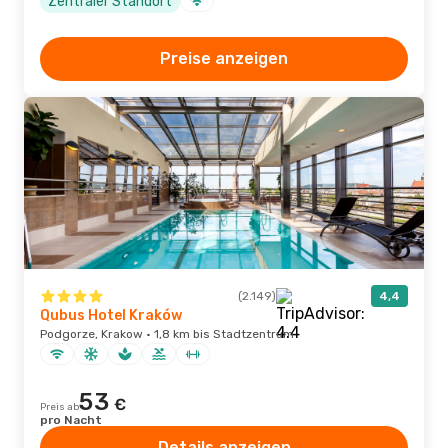
Zentraler Standort
Preise anzeigen
(2.149)
4,4
Qubus Hotel Kraków
Podgorze, Krakow · 1,8 km bis Stadtzentrum
53
€
Preis ab
pro Nacht
Details anzeigen