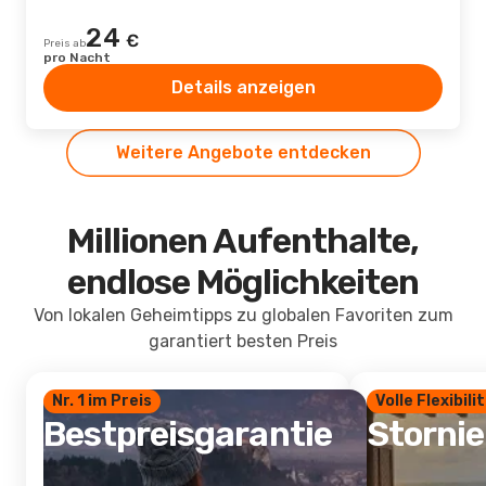
24
€
Preis ab
pro Nacht
Details anzeigen
Weitere Angebote entdecken
Millionen Aufenthalte,
endlose Möglichkeiten
Von lokalen Geheimtipps zu globalen Favoriten zum
garantiert besten Preis
Nr. 1 im Preis
Volle Flexibili
Bestpreisgarantie
Storni