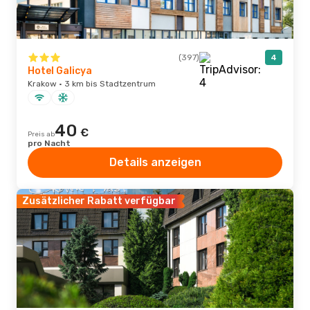
(397)
4
Hotel Galicya
Krakow · 3 km bis Stadtzentrum
40
€
Preis ab
pro Nacht
Details anzeigen
Zusätzlicher Rabatt verfügbar