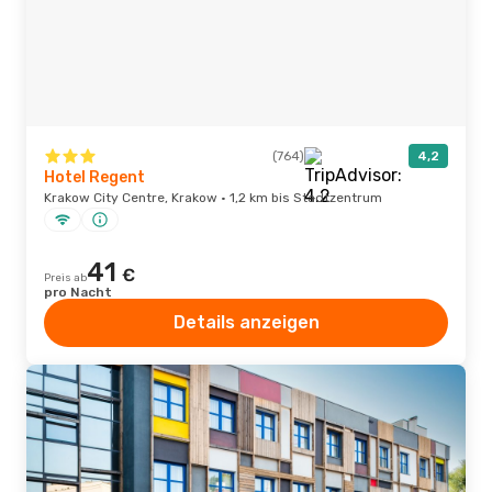
(764)
4,2
Hotel Regent
Krakow City Centre, Krakow · 1,2 km bis Stadtzentrum
41
€
Preis ab
pro Nacht
Details anzeigen