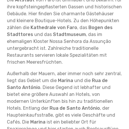
ihre kopfsteingepflasterten Gassen und historischen
Gebäude. Hier finden Sie charmante Gästehäuser
und kleinere Boutique-Hotels. Zu den Höhepunkten
zählen die
Kathedrale von Faro
, das
Bogen des
Stadttores
und das
Stadtmuseum
, das im
ehemaligen Kloster Nossa Senhora da Assunção
untergebracht ist. Zahlreiche traditionelle
Restaurants servieren lokale Spezialitäten mit
frischen Meeresfrüchten.
Außerhalb der Mauern, aber immer noch sehr zentral,
liegt das Gebiet um die
Marina
und die
Rua de
Santo António
. Diese Gegend ist lebhafter und
bietet eine größere Auswahl an Hotels, von
modernen Unterkünften bis hin zu traditionellen
Hotels. Entlang der
Rua de Santo António
, der
Haupteinkaufsstraße, gibt es viele Geschäfte und
Cafés. Die
Marina
ist ein beliebter Ort für
Spaziergänge und hier starten auch Bootsausflüge