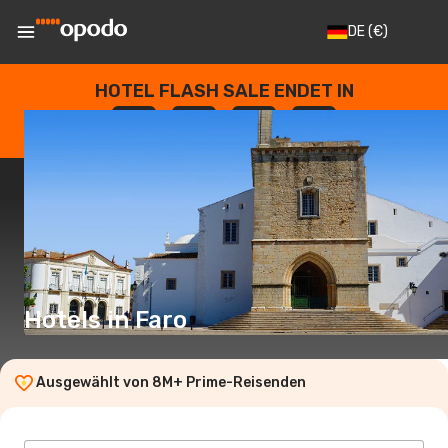
DE
(€)
HOTEL FLASH SALE ENDET IN
--
:
--
:
--
:
--
TAGE
STUNDEN
MINUTEN
SEKUNDEN
Hotels in Faro
Ausgewählt von 8M+ Prime-Reisenden