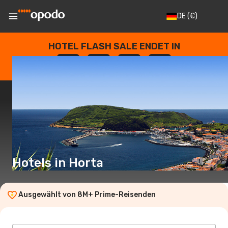
DE
(€)
HOTEL FLASH SALE ENDET IN
--
:
--
:
--
:
--
TAGE
STUNDEN
MINUTEN
SEKUNDEN
Hotels in Horta
Ausgewählt von 8M+ Prime-Reisenden