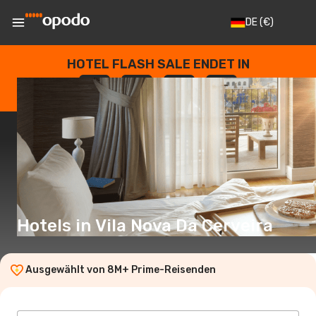
DE
(€)
HOTEL FLASH SALE ENDET IN
--
:
--
:
--
:
--
TAGE
STUNDEN
MINUTEN
SEKUNDEN
Hotels in Vila Nova Da Cerveira
Ausgewählt von 8M+ Prime-Reisenden