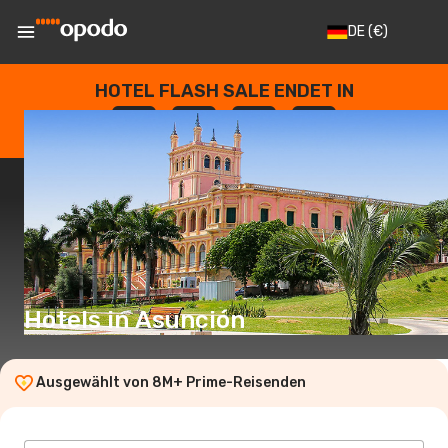
DE
(€)
HOTEL FLASH SALE ENDET IN
--
:
--
:
--
:
--
TAGE
STUNDEN
MINUTEN
SEKUNDEN
Hotels in Asunción
Ausgewählt von 8M+ Prime-Reisenden