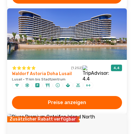
(1.252)
4,4
Waldorf Astoria Doha Lusail
Lusail · 11 km bis Stadtzentrum
Preise anzeigen
Zusätzlicher Rabatt verfügbar