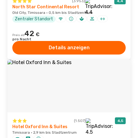
(3.953)
4,4
North Star Continental Resort
Old City, Timisoara · 0,5 km bis Stadtzentrum
Zentraler Standort
42
€
Preis ab
pro Nacht
Details anzeigen
(1.507)
4,5
Hotel Oxford Inn & Suites
Timisoara · 2,9 km bis Stadtzentrum