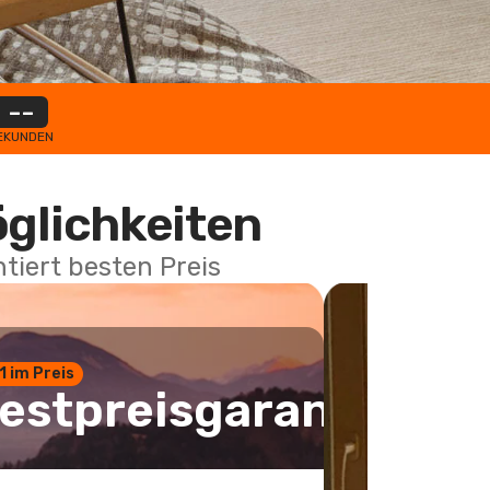
--
EKUNDEN
öglichkeiten
tiert besten Preis
 1 im Preis
estpreisgarantie