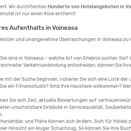
tent. Wir durchforsten
Hunderte von Hotelangeboten in V
hotel ist nur einen Klick entfernt!
hres Aufenthalts in Voineasa
leisten und unangenehme Überraschungen in Voineasa zu v
, Sie sind in Voineasa – welche Art von Erlebnis suchen Sie?
eichneter Verkehrsanbindung entscheiden, können Sie Ihre 
e mit der Suche beginnen, notieren Sie sich eine Liste der
Sie ein Fitnessstudio? Sind Ihre Haustiere willkommen? Wenn
en Sie sich Zeit, aktuelle Bewertungen auf vertrauenswürd
ieten unschätzbare Einblicke in Servicequalität, Sauberke
s.
hersehbar, und Pläne können sich ändern. Sich für Hotels z
 dieser Hinsicht ein kluger Schachzug. So können Sie Ihre