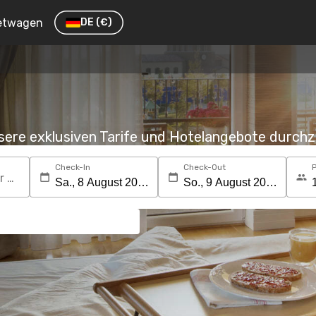
etwagen
DE
(€)
nsere exklusiven Tarife und Hotelangebote durc
Check-In
Check-Out
Suchen Sie nach einem Reiseziel oder Hotel