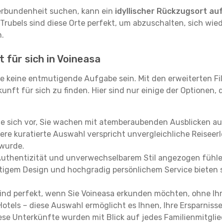
erbundenheit suchen, kann ein
idyllischer Rückzugsort au
 Trubels sind diese Orte perfekt, um abzuschalten, sich wie
.
 für sich in Voineasa
e keine entmutigende Aufgabe sein. Mit den erweiterten Fi
kunft für sich zu finden. Hier sind nur einige der Optionen,
ie sich vor, Sie wachen mit atemberaubenden Ausblicken a
re kuratierte Auswahl verspricht unvergleichliche Reiseerle
 wurde.
Authentizität und unverwechselbarem Stil angezogen fühle
rtigem Design und hochgradig persönlichem Service bieten s
ind perfekt, wenn Sie Voineasa erkunden möchten, ohne Ih
Hotels – diese Auswahl ermöglicht es Ihnen, Ihre Ersparnis
se Unterkünfte wurden mit Blick auf jedes Familienmitglied