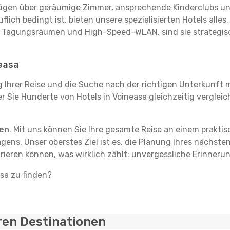
rfügen über geräumige Zimmer, ansprechende Kinderclubs und
flich bedingt ist, bieten unsere spezialisierten Hotels alle
t Tagungsräumen und High-Speed-WLAN, sind sie strategisc
neasa
g Ihrer Reise und die Suche nach der richtigen Unterkunft m
der Sie Hunderte von Hotels in Voineasa gleichzeitig verglei
ten
. Mit uns können Sie Ihre gesamte Reise an einem prakti
agens. Unser oberstes Ziel ist es, die Planung Ihres nächst
rieren können, was wirklich zählt: unvergessliche Erinneru
asa zu finden?
ren Destinationen