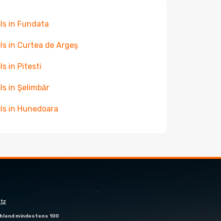
ls in Fundata
ls in Curtea de Argeş
ls in Pitesti
ls in Şelimbăr
ls in Hunedoara
tz
hland mindestens 100