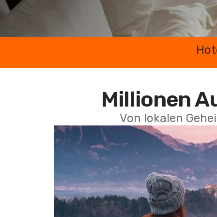
Hot
Millionen A
Von lokalen Gehei