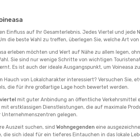
Voineasa
en Einfluss auf Ihr Gesamterlebnis. Jedes Viertel und jede
m die beste Wahl zu treffen, überlegen Sie, welche Art von
asa erleben möchten und Wert auf Nähe zu allem legen, oh
Wahl. Sie sind nur wenige Schritte von wichtigen Touristen
nt. Es ist auch der ideale Ausgangspunkt, um Voineasa zu
em Hauch von Lokalcharakter interessiert? Versuchen Sie, e
ls, die für ihre großartige Lage hoch bewertet werden.
iertel
mit guter Anbindung an öffentliche Verkehrsmittel e
it erstklassigen Dienstleistungen, die auf maximale Produk
er Unternehmenszentren gelegen.
re Auszeit suchen, sind
Wohngegenden
eine ausgezeichnet
ie sich ideal für ein tieferes Eintauchen in das lokale Le