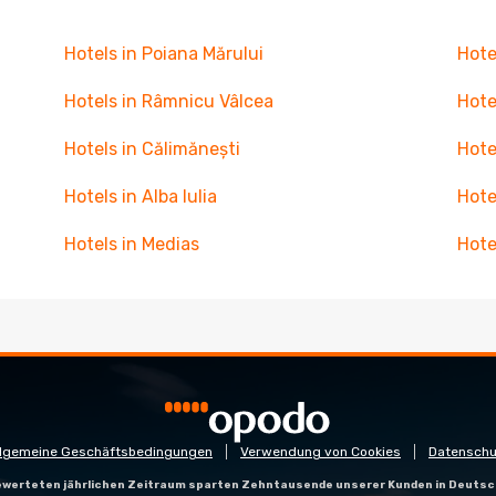
Hotels in Poiana Mărului
Hote
Hotels in Râmnicu Vâlcea
Hote
Hotels in Călimănești
Hote
Hotels in Alba Iulia
Hote
Hotels in Medias
Hote
llgemeine Geschäftsbedingungen
Verwendung von Cookies
Datenschu
gewerteten jährlichen Zeitraum sparten Zehntausende unserer Kunden in Deutsc