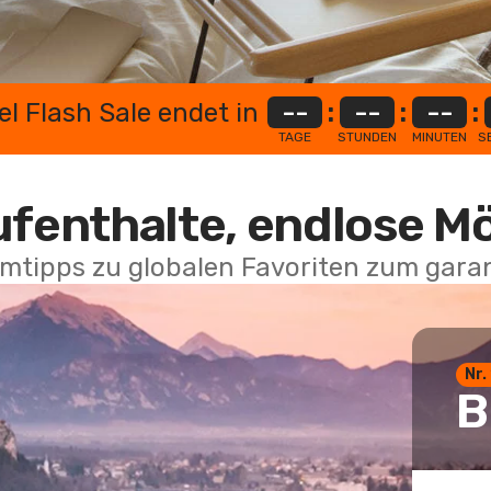
el Flash Sale endet in
--
:
--
:
--
:
TAGE
STUNDEN
MINUTEN
S
ufenthalte, endlose M
mtipps zu globalen Favoriten zum garan
Nr.
B