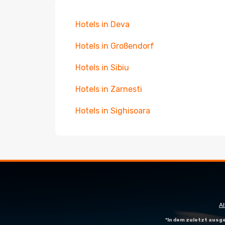
Hotels in Deva
Hotels in Großendorf
Hotels in Sibiu
Hotels in Zarnesti
Hotels in Sighisoara
A
*In dem zuletzt aus