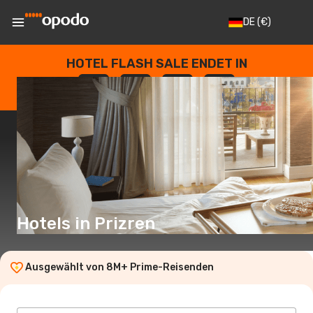
DE
(€)
HOTEL FLASH SALE ENDET IN
--
:
--
:
--
:
--
TAGE
STUNDEN
MINUTEN
SEKUNDEN
Hotels in Prizren
Ausgewählt von 8M+ Prime-Reisenden