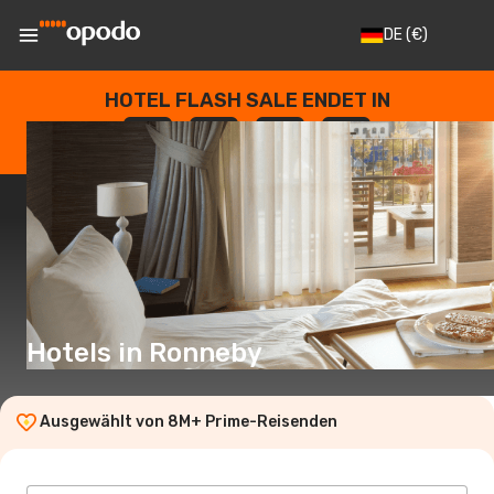
DE
(€)
HOTEL FLASH SALE ENDET IN
--
:
--
:
--
:
--
TAGE
STUNDEN
MINUTEN
SEKUNDEN
Hotels in Ronneby
Ausgewählt von 8M+ Prime-Reisenden