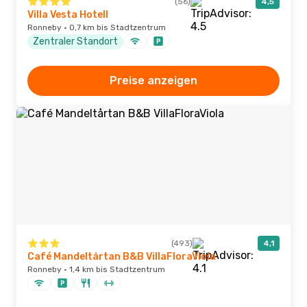
(56)
4,5
Villa Vesta Hotell
Ronneby · 0,7 km bis Stadtzentrum
Zentraler Standort
Preise anzeigen
(493)
4,1
Café Mandeltårtan B&B VillaFloraViola
Ronneby · 1,4 km bis Stadtzentrum