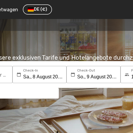
etwagen
DE
(€)
nsere exklusiven Tarife und Hotelangebote durc
Check-In
Check-Out
Suchen Sie nach einem Reiseziel oder Hotel