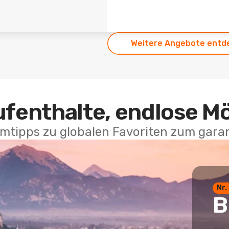
Weitere Angebote entd
ufenthalte, endlose M
mtipps zu globalen Favoriten zum garan
Nr.
B