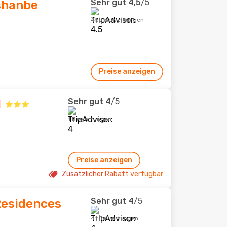
Sehr gut
4,5
/5
shanbe
459 Bewertungen
Preise anzeigen
Sehr gut
4
/5
l
1 Bewertungen
Preise anzeigen
Zusätzlicher Rabatt verfügbar
Sehr gut
4
/5
Residences
41 Bewertungen