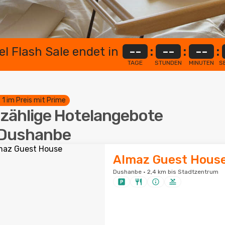
el Flash Sale endet in
--
:
--
:
--
:
TAGE
STUNDEN
MINUTEN
S
. 1 im Preis mit Prime
zählige Hotelangebote
 Dushanbe
Almaz Guest Hous
Dushanbe · 2,4 km bis Stadtzentrum