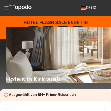
DE
(€)
HOTEL FLASH SALE ENDET IN
--
:
--
:
--
:
--
TAGE
STUNDEN
MINUTEN
SEKUNDEN
Hotels in Kırklareli
Ausgewählt von 8M+ Prime-Reisenden