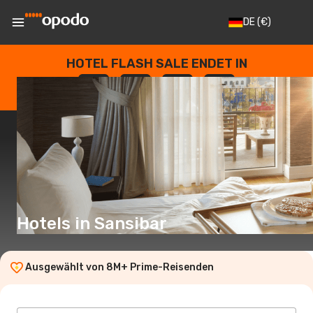
DE
(€)
HOTEL FLASH SALE ENDET IN
--
:
--
:
--
:
--
TAGE
STUNDEN
MINUTEN
SEKUNDEN
Hotels in Sansibar
Ausgewählt von 8M+ Prime-Reisenden