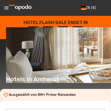
DE
(€)
HOTEL FLASH SALE ENDET IN
--
:
--
:
--
:
--
TAGE
STUNDEN
MINUTEN
SEKUNDEN
Hotels in Amherst
Ausgewählt von 8M+ Prime-Reisenden