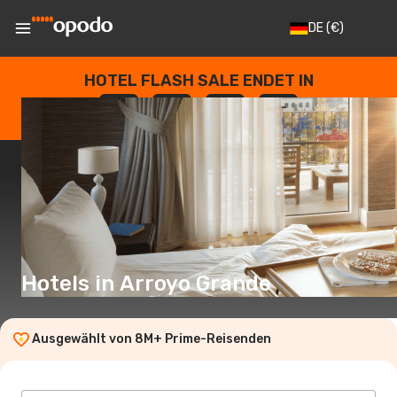
DE
(€)
HOTEL FLASH SALE ENDET IN
--
:
--
:
--
:
--
TAGE
STUNDEN
MINUTEN
SEKUNDEN
Hotels in Arroyo Grande
Ausgewählt von 8M+ Prime-Reisenden