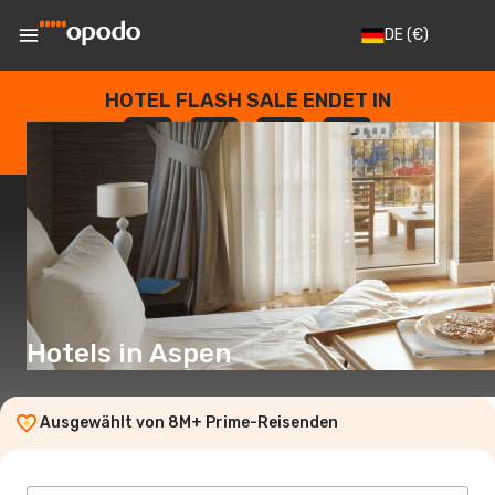
DE
(€)
HOTEL FLASH SALE ENDET IN
--
:
--
:
--
:
--
TAGE
STUNDEN
MINUTEN
SEKUNDEN
Hotels in Aspen
Ausgewählt von 8M+ Prime-Reisenden