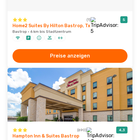
(1)
5
Home2 Suites By Hilton Bastrop, Tx
Bastrop · 6 km bis Stadtzentrum
Preise anzeigen
(690)
4,3
Hampton Inn & Suites Bastrop