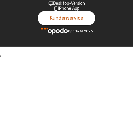
Desktop-Version
iPhone App
Kundenservice
Opodo
©
2026
;