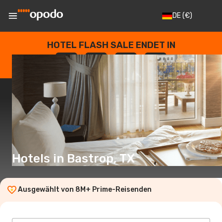
DE
(€)
HOTEL FLASH SALE ENDET IN
--
:
--
:
--
:
--
TAGE
STUNDEN
MINUTEN
SEKUNDEN
Hotels in Bastrop, TX
Ausgewählt von 8M+ Prime-Reisenden