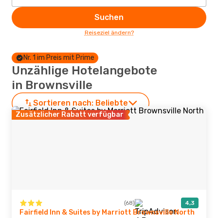
Suchen
Reiseziel ändern?
Nr. 1 im Preis mit Prime
Unzählige Hotelangebote
in Brownsville
Sortieren nach:
Beliebte
Zusätzlicher Rabatt verfügbar
(68)
4,3
Fairfield Inn & Suites by Marriott Brownsville North