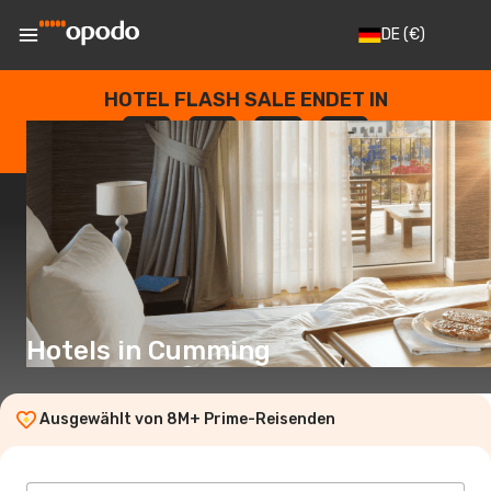
DE
(€)
HOTEL FLASH SALE ENDET IN
--
:
--
:
--
:
--
TAGE
STUNDEN
MINUTEN
SEKUNDEN
Hotels in Cumming
Ausgewählt von 8M+ Prime-Reisenden