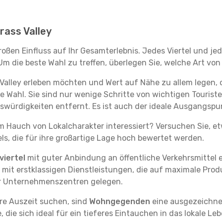
Grass Valley
großen Einfluss auf Ihr Gesamterlebnis. Jedes Viertel und j
m die beste Wahl zu treffen, überlegen Sie, welche Art von
 Valley erleben möchten und Wert auf Nähe zu allem legen
te Wahl. Sie sind nur wenige Schritte von wichtigen Tourist
rdigkeiten entfernt. Es ist auch der ideale Ausgangspun
em Hauch von Lokalcharakter interessiert? Versuchen Sie, e
ls, die für ihre großartige Lage hoch bewertet werden.
iertel
mit guter Anbindung an öffentliche Verkehrsmittel e
it erstklassigen Dienstleistungen, die auf maximale Produk
er Unternehmenszentren gelegen.
re Auszeit suchen, sind
Wohngegenden
eine ausgezeichnet
ie sich ideal für ein tieferes Eintauchen in das lokale Le