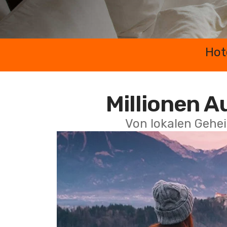
Hot
Millionen A
Von lokalen Gehei