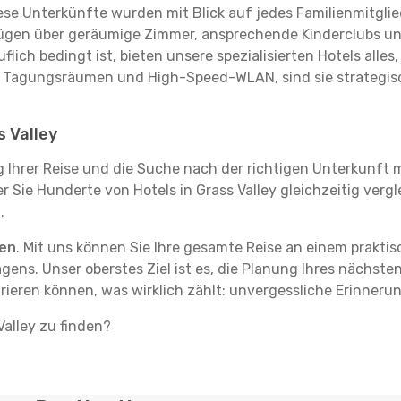
se Unterkünfte wurden mit Blick auf jedes Familienmitglied
rfügen über geräumige Zimmer, ansprechende Kinderclubs und
flich bedingt ist, bieten unsere spezialisierten Hotels alle
t Tagungsräumen und High-Speed-WLAN, sind sie strategisc
s Valley
g Ihrer Reise und die Suche nach der richtigen Unterkunft m
der Sie Hunderte von Hotels in Grass Valley gleichzeitig ver
.
ten
. Mit uns können Sie Ihre gesamte Reise an einem prakti
agens. Unser oberstes Ziel ist es, die Planung Ihres nächst
rieren können, was wirklich zählt: unvergessliche Erinnerun
Valley zu finden?