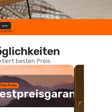
--
EKUNDEN
öglichkeiten
tiert besten Preis
 1 im Preis
estpreisgarantie