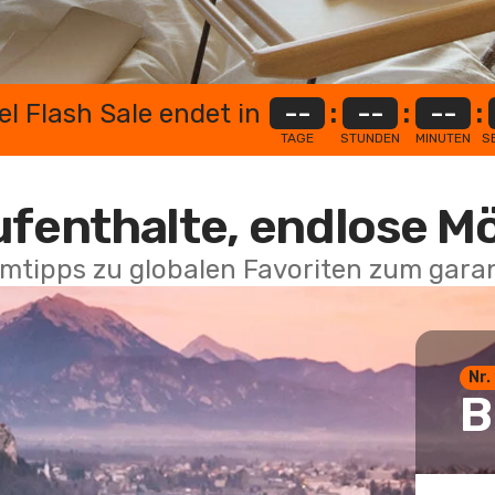
el Flash Sale endet in
--
:
--
:
--
:
TAGE
STUNDEN
MINUTEN
S
ufenthalte, endlose M
mtipps zu globalen Favoriten zum garan
Nr.
B