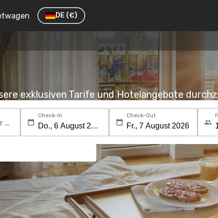
etwagen
DE
(€)
nsere exklusiven Tarife und Hotelangebote durc
Check-In
Check-Out
Suchen Sie nach einem Reiseziel oder Hotel