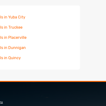
ls in Yuba City
ls in Truckee
ls in Placerville
ls in Dunnigan
ls in Quincy
tz