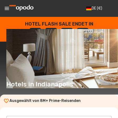
DE
(€)
HOTEL FLASH SALE ENDET IN
--
:
--
:
--
:
--
TAGE
STUNDEN
MINUTEN
SEKUNDEN
Hotels in Indianapolis
Ausgewählt von 8M+ Prime-Reisenden