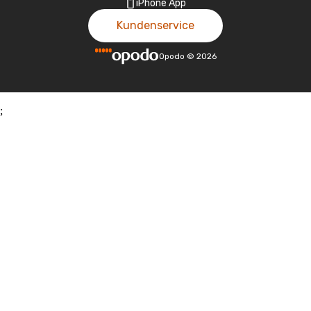
iPhone App
Kundenservice
Opodo
©
2026
;