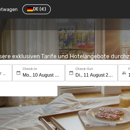
etwagen
DE
(€)
nsere exklusiven Tarife und Hotelangebote durc
Check-In
Check-Out
Suchen Sie nach einem Reiseziel oder Hotel