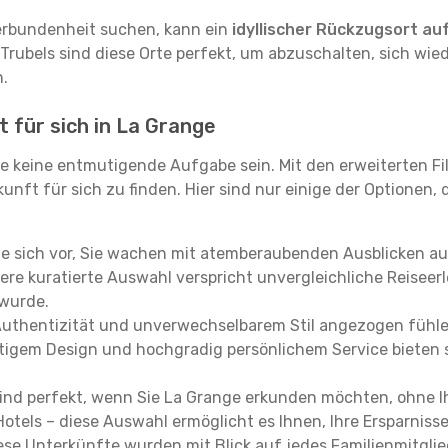
erbundenheit suchen, kann ein
idyllischer Rückzugsort au
 Trubels sind diese Orte perfekt, um abzuschalten, sich wie
.
t für sich in La Grange
e keine entmutigende Aufgabe sein. Mit den erweiterten Fi
kunft für sich zu finden. Hier sind nur einige der Optionen,
ie sich vor, Sie wachen mit atemberaubenden Ausblicken a
re kuratierte Auswahl verspricht unvergleichliche Reiseerle
 wurde.
Authentizität und unverwechselbarem Stil angezogen fühle
rtigem Design und hochgradig persönlichem Service bieten s
ind perfekt, wenn Sie La Grange erkunden möchten, ohne 
Hotels – diese Auswahl ermöglicht es Ihnen, Ihre Ersparnis
se Unterkünfte wurden mit Blick auf jedes Familienmitglied