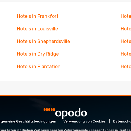
Hotels in Frankfort
Hote
Hotels in Louisville
Hote
Hotels in Shepherdsville
Hote
Hotels in Dry Ridge
Hote
Hotels in Plantation
Hote
llgemeine Geschäftsbedingungen
Verwendung von Cookies
Datenschu
gewerteten jährlichen Zeitraum sparten Zehntausende unserer Kunden in Deutsc