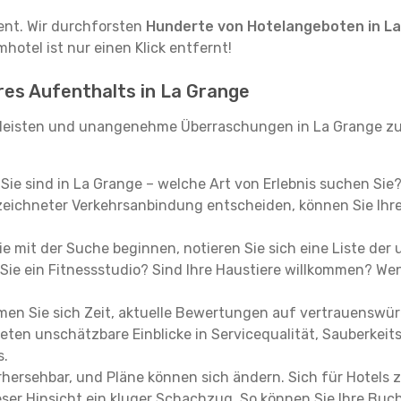
tent. Wir durchforsten
Hunderte von Hotelangeboten in L
hotel ist nur einen Klick entfernt!
hres Aufenthalts in La Grange
leisten und unangenehme Überraschungen in La Grange zu 
, Sie sind in La Grange – welche Art von Erlebnis suchen Sie
eichneter Verkehrsanbindung entscheiden, können Sie Ihre 
e mit der Suche beginnen, notieren Sie sich eine Liste der
Sie ein Fitnessstudio? Sind Ihre Haustiere willkommen? Wenn
en Sie sich Zeit, aktuelle Bewertungen auf vertrauenswürd
ieten unschätzbare Einblicke in Servicequalität, Sauberke
s.
hersehbar, und Pläne können sich ändern. Sich für Hotels z
 dieser Hinsicht ein kluger Schachzug. So können Sie Ihre