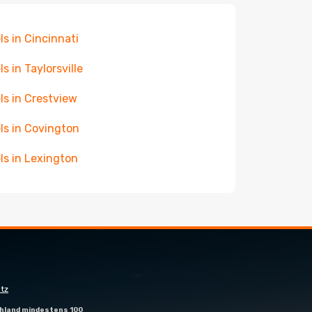
ls in Cincinnati
ls in Taylorsville
ls in Crestview
ls in Covington
ls in Lexington
tz
hland mindestens 100