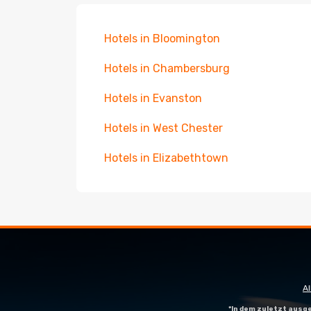
Hotels in Bloomington
Hotels in Chambersburg
Hotels in Evanston
Hotels in West Chester
Hotels in Elizabethtown
A
*In dem zuletzt aus