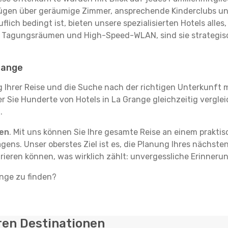
rfügen über geräumige Zimmer, ansprechende Kinderclubs und
flich bedingt ist, bieten unsere spezialisierten Hotels alle
t Tagungsräumen und High-Speed-WLAN, sind sie strategisc
Grange
g Ihrer Reise und die Suche nach der richtigen Unterkunft m
der Sie Hunderte von Hotels in La Grange gleichzeitig vergl
.
ten
. Mit uns können Sie Ihre gesamte Reise an einem prakti
agens. Unser oberstes Ziel ist es, die Planung Ihres nächst
trieren können, was wirklich zählt: unvergessliche Erinneru
ange zu finden?
ren Destinationen