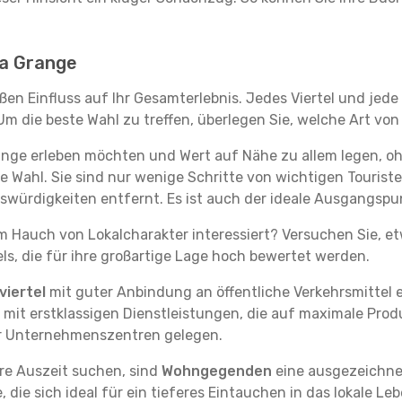
 La Grange
ßen Einfluss auf Ihr Gesamterlebnis. Jedes Viertel und jed
m die beste Wahl zu treffen, überlegen Sie, welche Art von
range erleben möchten und Wert auf Nähe zu allem legen, 
te Wahl. Sie sind nur wenige Schritte von wichtigen Tourist
ürdigkeiten entfernt. Es ist auch der ideale Ausgangspu
em Hauch von Lokalcharakter interessiert? Versuchen Sie, e
ls, die für ihre großartige Lage hoch bewertet werden.
iertel
mit guter Anbindung an öffentliche Verkehrsmittel e
it erstklassigen Dienstleistungen, die auf maximale Produk
er Unternehmenszentren gelegen.
re Auszeit suchen, sind
Wohngegenden
eine ausgezeichnet
ie sich ideal für ein tieferes Eintauchen in das lokale Le