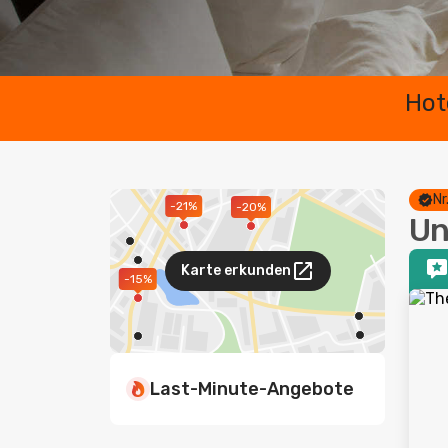
Hot
Nr
-21%
-20%
Un
Karte erkunden
-15%
Last-Minute-Angebote