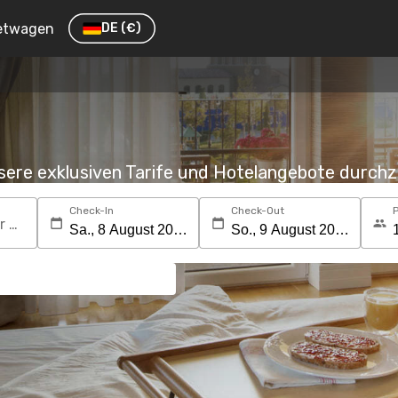
etwagen
DE
(€)
nsere exklusiven Tarife und Hotelangebote durc
Check-In
Check-Out
Suchen Sie nach einem Reiseziel oder Hotel