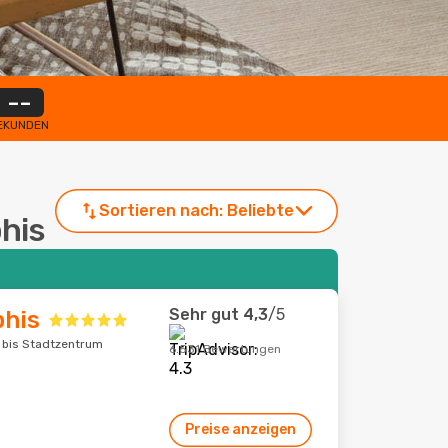
--
EKUNDEN
Sortieren nach:
Beliebte
his
Sehr gut
4,3
/5
his
 bis Stadtzentrum
6.531 Bewertungen
Preise anzeigen