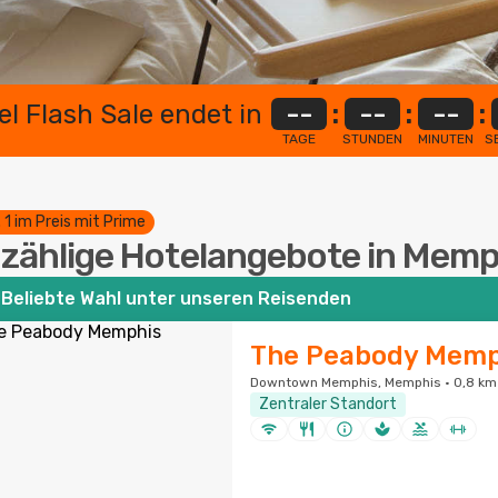
el Flash Sale endet in
--
:
--
:
--
:
TAGE
STUNDEN
MINUTEN
S
. 1 im Preis mit Prime
zählige Hotelangebote in Memp
Beliebte Wahl unter unseren Reisenden
The Peabody Memp
Downtown Memphis, Memphis · 0,8 km
Zentraler Standort