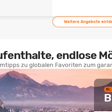
Weitere Angebote entd
ufenthalte, endlose M
mtipps zu globalen Favoriten zum garan
Nr.
B