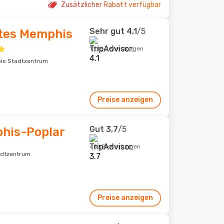
Zusätzlicher Rabatt verfügbar
Sehr gut
4,1
/5
tes Memphis
1.216 Bewertungen
bis Stadtzentrum
Preise anzeigen
Gut
3,7
/5
his-Poplar
401 Bewertungen
adtzentrum
Preise anzeigen