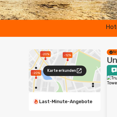
Hot
Nr
-20%
-12%
Un
Karte erkunden
-20%
Last-Minute-Angebote