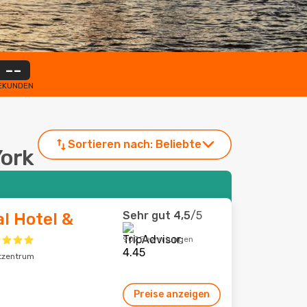
--
EKUNDEN
Sortieren nach:
Beliebte
York
Sehr gut
4,5
/5
l Hotel &
907 Bewertungen
dtzentrum
Preise anzeigen