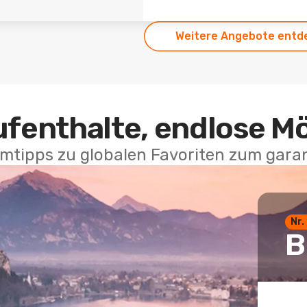
Weitere Angebote entd
ufenthalte, endlose M
mtipps zu globalen Favoriten zum garan
Nr.
B