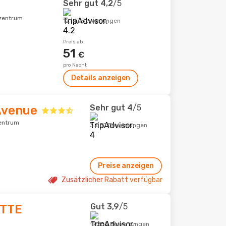
Sehr gut
4,2
/5
tzentrum
12.147 Bewertungen
Preis ab
51
€
pro Nacht
Details anzeigen
Sehr gut
4
/5
Avenue
zentrum
3.857 Bewertungen
Preise anzeigen
Zusätzlicher Rabatt verfügbar
Gut
3,9
/5
OTTE
17.250 Bewertungen