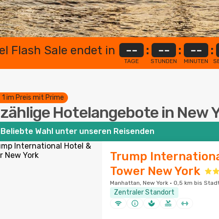
el Flash Sale endet in
--
:
--
:
--
:
TAGE
STUNDEN
MINUTEN
S
. 1 im Preis mit Prime
zählige Hotelangebote in New 
Beliebte Wahl unter unseren Reisenden
Trump Internationa
Tower New York
Manhattan, New York · 0,5 km bis Sta
Zentraler Standort