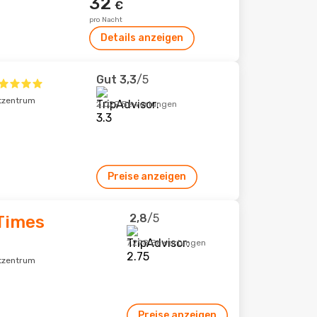
32
€
pro Nacht
Details anzeigen
Gut
3,3
/5
dtzentrum
2.029 Bewertungen
Preise anzeigen
2,8
/5
Times
7.298 Bewertungen
dtzentrum
Preise anzeigen