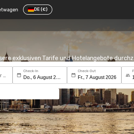
etwagen
DE
(€)
nsere exklusiven Tarife und Hotelangebote durc
Check-In
Check-Out
Suchen Sie nach einem Reiseziel oder Hotel