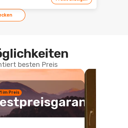
ecken
öglichkeiten
tiert besten Preis
 1 im Preis
estpreisgarantie