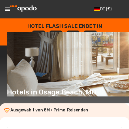
DE
(€)
HOTEL FLASH SALE ENDET IN
--
:
--
:
--
:
--
TAGE
STUNDEN
MINUTEN
SEKUNDEN
Hotels in Osage Beach, MO
Ausgewählt von 8M+ Prime-Reisenden