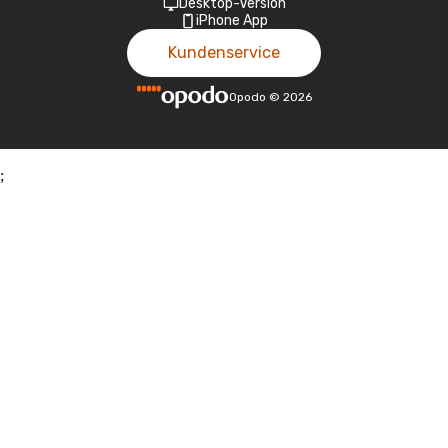
Desktop-Version
iPhone App
Kundenservice
Opodo
©
2026
;