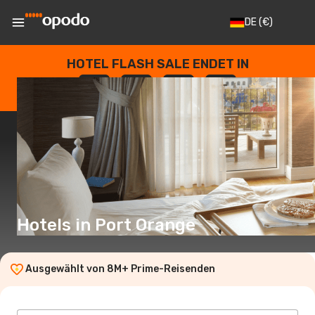
DE
(€)
HOTEL FLASH SALE ENDET IN
--
:
--
:
--
:
--
TAGE
STUNDEN
MINUTEN
SEKUNDEN
Hotels in Port Orange
Ausgewählt von 8M+ Prime-Reisenden