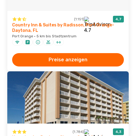
(1.151)
4,7
Country Inn & Suites by Radisson, Port Orange-
Daytona, FL
Port Orange · 5 km bis Stadtzentrum
Preise anzeigen
(1.784)
4,3