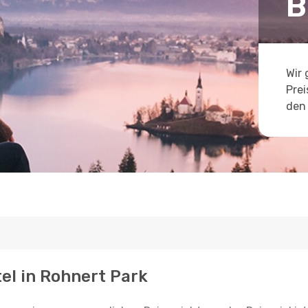
B
Wir 
Prei
den 
tel in Rohnert Park