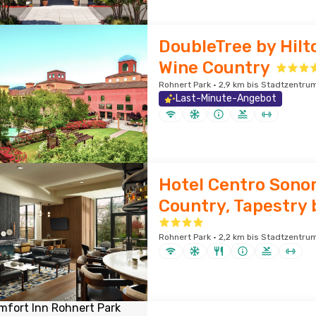
DoubleTree by Hil
Wine Country
Rohnert Park · 2,9 km bis Stadtzentru
Last-Minute-Angebot
Hotel Centro Sono
Country, Tapestry 
Rohnert Park · 2,2 km bis Stadtzentru