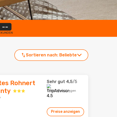
--
EKUNDEN
Sortieren nach:
Beliebte
Sehr gut
4,5
/5
tes Rohnert
unty
1.346 Bewertungen
m
Preise anzeigen