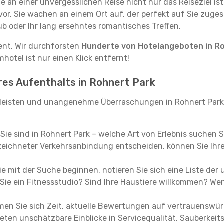
e an einer unvergesslichen Reise nicht nur das Reiseziel ist
vor, Sie wachen an einem Ort auf, der perfekt auf Sie zugesc
ub oder Ihr lang ersehntes romantisches Treffen.
tent. Wir durchforsten
Hunderte von Hotelangeboten in R
hotel ist nur einen Klick entfernt!
hres Aufenthalts in Rohnert Park
leisten und unangenehme Überraschungen in Rohnert Park 
, Sie sind in Rohnert Park – welche Art von Erlebnis suchen 
eichneter Verkehrsanbindung entscheiden, können Sie Ihre 
e mit der Suche beginnen, notieren Sie sich eine Liste der
Sie ein Fitnessstudio? Sind Ihre Haustiere willkommen? Wenn
en Sie sich Zeit, aktuelle Bewertungen auf vertrauenswürd
ieten unschätzbare Einblicke in Servicequalität, Sauberke