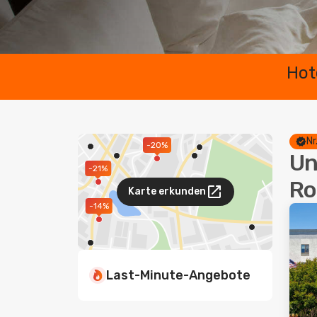
Hot
Nr
-20%
Un
-21%
Ro
Karte erkunden
-14%
Last-Minute-Angebote