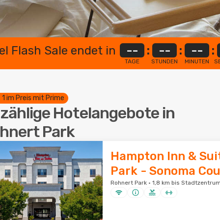
el Flash Sale endet in
--
:
--
:
--
:
TAGE
STUNDEN
MINUTEN
S
. 1 im Preis mit Prime
zählige Hotelangebote in
hnert Park
Hampton Inn & Sui
Park - Sonoma Co
Rohnert Park · 1,8 km bis Stadtzentru