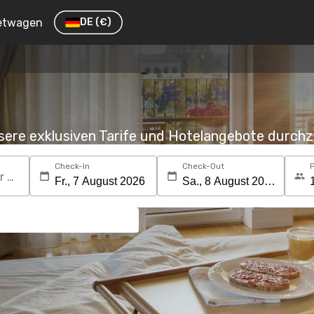
etwagen
DE
(€)
nsere exklusiven Tarife und Hotelangebote durc
Check-In
Check-Out
Suchen Sie nach einem Reiseziel oder Hotel