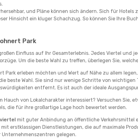
s.
hersehbar, und Pläne können sich ändern. Sich für Hotels z
 dieser Hinsicht ein kluger Schachzug. So können Sie Ihre
 Rohnert Park
großen Einfluss auf Ihr Gesamterlebnis. Jedes Viertel und 
rzüge. Um die beste Wahl zu treffen, überlegen Sie, welche
ert Park erleben möchten und Wert auf Nähe zu allem lege
die beste Wahl. Sie sind nur wenige Schritte von wichtigen 
ürdigkeiten entfernt. Es ist auch der ideale Ausgangspun
em Hauch von Lokalcharakter interessiert? Versuchen Sie, e
ls, die für ihre großartige Lage hoch bewertet werden.
iertel
mit guter Anbindung an öffentliche Verkehrsmittel e
it erstklassigen Dienstleistungen, die auf maximale Produk
er Unternehmenszentren gelegen.