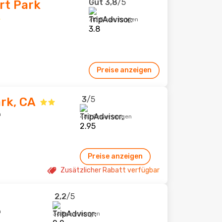
Gut
3,8
/5
rt Park
713 Bewertungen
Preise anzeigen
3
/5
rk, CA
m
480 Bewertungen
Preise anzeigen
Zusätzlicher Rabatt verfügbar
2,2
/5
m
36 Bewertungen